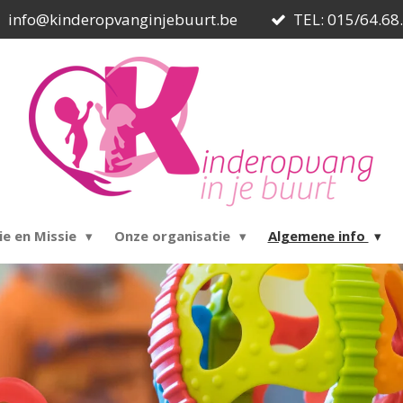
info@kinderopvanginjebuurt.be
TEL: 015/64.68
ie en Missie
Onze organisatie
Algemene info