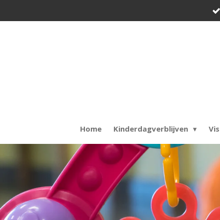
Ga
direct
naar
de
hoofdinhoud
Home
Kinderdagverblijven
Vis