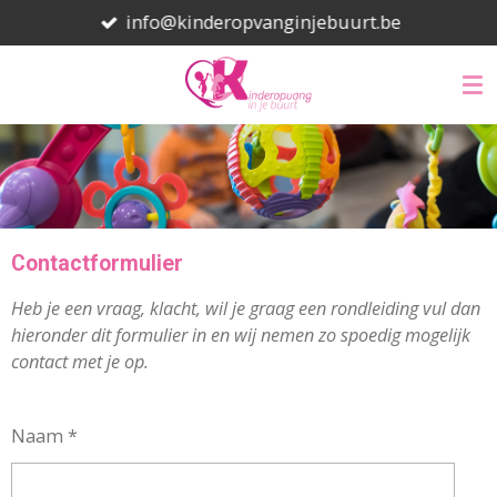
info@kinderopvanginjebuurt.be
Ga
direct
naar
de
hoofdinhoud
Contactformulier
Heb je een vraag, klacht, wil je graag een rondleiding vul dan
hieronder dit formulier in en wij nemen zo spoedig mogelijk
contact met je op.
Naam *