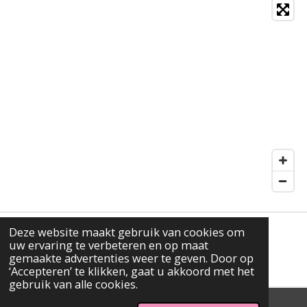
Deze website maakt gebruik van cookies om
uw ervaring te verbeteren en op maat
F
W
gemaakte advertenties weer te geven. Door op
A
H
‘Accepteren’ te klikken, gaat u akkoord met het
C
A
gebruik van alle cookies.
E
T
B
S