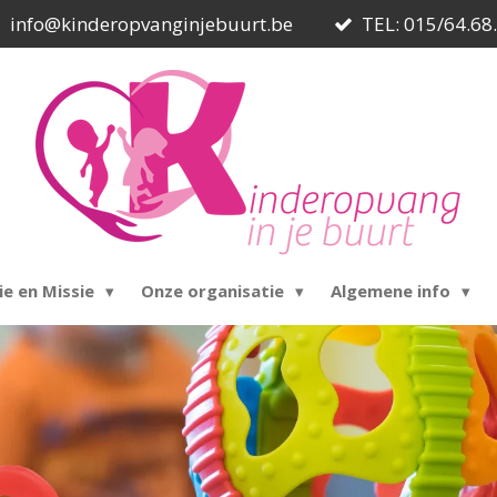
info@kinderopvanginjebuurt.be
TEL: 015/64.68
ie en Missie
Onze organisatie
Algemene info