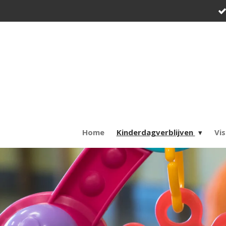
Ga
direct
naar
de
hoofdinhoud
Home
Kinderdagverblijven
Vis