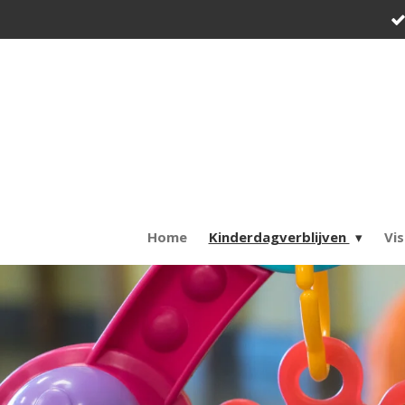
Ga
direct
naar
de
hoofdinhoud
Home
Kinderdagverblijven
Vis