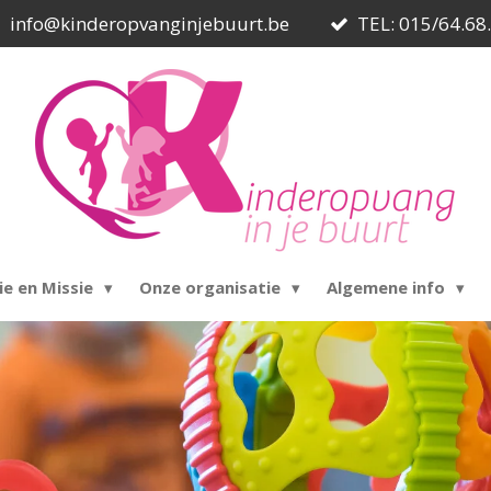
info@kinderopvanginjebuurt.be
TEL: 015/64.68
ie en Missie
Onze organisatie
Algemene info