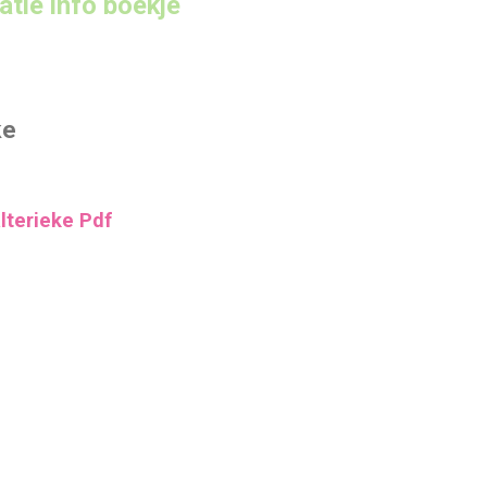
atie info boekje
ke
lterieke Pdf