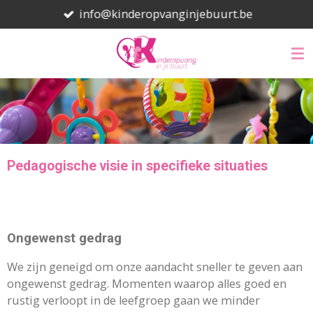
info@kinderopvanginjebuurt.be
Ga
direct
naar
de
hoofdinhoud
Pedagogische visie in specifieke situaties
Ongewenst gedrag
We zijn geneigd om onze aandacht sneller te geven aan
ongewenst gedrag. Momenten waarop alles goed en
rustig verloopt in de leefgroep gaan we minder