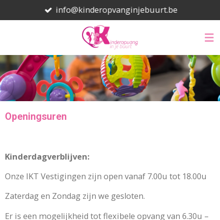
info@kinderopvanginjebuurt.be
Ga
direct
naar
de
hoofdinhoud
Openingsuren
Kinderdagverblijven:
Onze IKT Vestigingen zijn open vanaf 7.00u tot 18.00u
Zaterdag en Zondag zijn we gesloten.
Er is een mogelijkheid tot flexibele opvang van 6.30u –