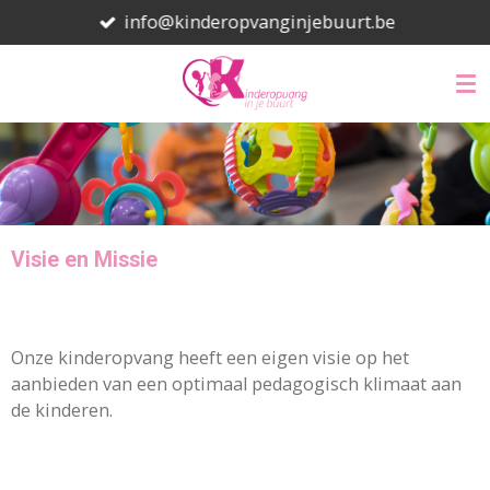
info@kinderopvanginjebuurt.be
Ga
direct
naar
de
hoofdinhoud
Visie en Missie
Onze kinderopvang heeft een eigen visie op het
aanbieden van een optimaal pedagogisch klimaat aan
de kinderen.