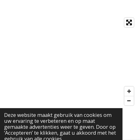
Deze website maakt gebruik van cookies om
uw ervaring te verbeteren en op maat
F
gemaakte advertenties weer te geven. Door op
A
‘Accepteren’ te klikken, gaat u akkoord met het
gebruik van alle cookies.
C