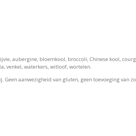
n
jvie, aubergine, bloemkool, broccoli, Chinese kool, cour
la, venkel, waterkers, witloof, wortelen.
 brij. Geen aanwezigheid van gluten, geen toevoeging van 