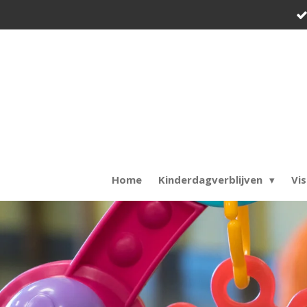
Ga
direct
naar
de
hoofdinhoud
Home
Kinderdagverblijven
Vis