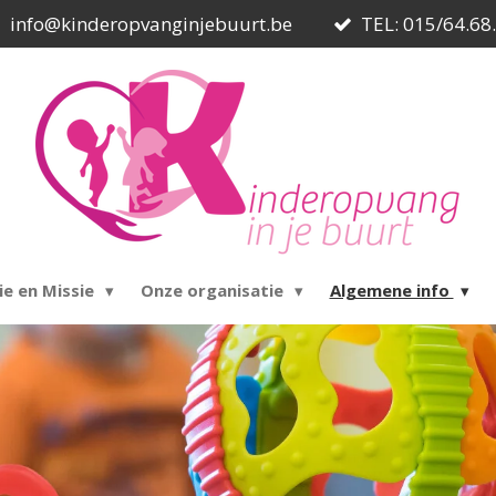
info@kinderopvanginjebuurt.be
TEL: 015/64.68
ie en Missie
Onze organisatie
Algemene info