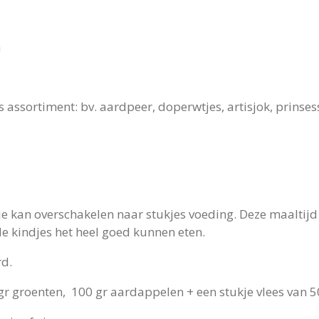
n
 assortiment: bv. aardpeer, doperwtjes, artisjok, prinses
je kan overschakelen naar stukjes voeding. Deze maaltij
de kindjes het heel goed kunnen eten.
rd.
gr groenten, 100 gr aardappelen + een stukje vlees van 5