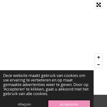
Deze website maakt gebruik van cookies om
uw ervaring te verbeteren en op maat
F
gemaakte advertenties weer te geven. Door op
A
‘Accepteren’ te klikken, gaat u akkoord met het
gebruik van alle cookies.
C
E
© 2026 Kinderopvang in je buurt - Website
CreaNans
Afwijzen
Accepteren
B