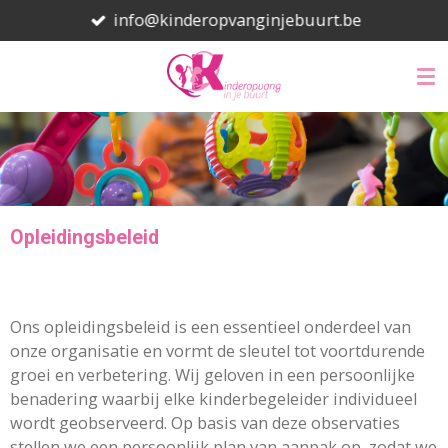
info@kinderopvanginjebuurt.be
Ga
direct
naar
de
hoofdinhoud
Opleidingsbeleid
Ons opleidingsbeleid is een essentieel onderdeel van
onze organisatie en vormt de sleutel tot voortdurende
groei en verbetering. Wij geloven in een persoonlijke
benadering waarbij elke kinderbegeleider individueel
wordt geobserveerd. Op basis van deze observaties
stellen we een persoonlijk plan van aanpak op, zodat we